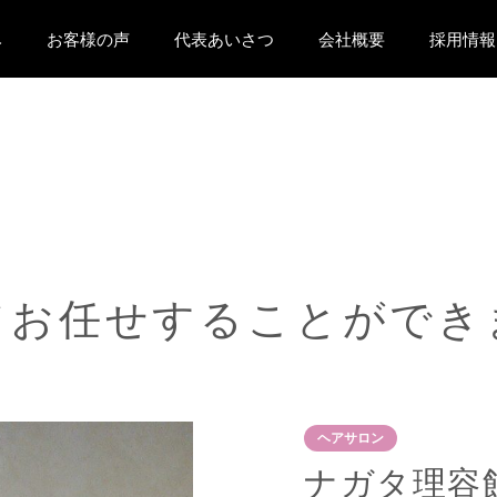
み
お客様の声
代表あいさつ
会社概要
採用情報
て
お
任
せ
す
る
こ
と
が
で
き
ヘアサロン
ナガタ理容