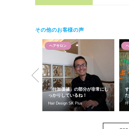
その他のお客様の声
ヘアサロン
がり、1/3もコ
る事ができまし
プロの仕事だ
「付加価値」の部分が非常にし
っかりしているね！
/hair space
Hair Design SK Plus
坪