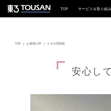
TOP
サービス＆取り組
TOP
お客様の声
ナガタ理容館
安
心
し