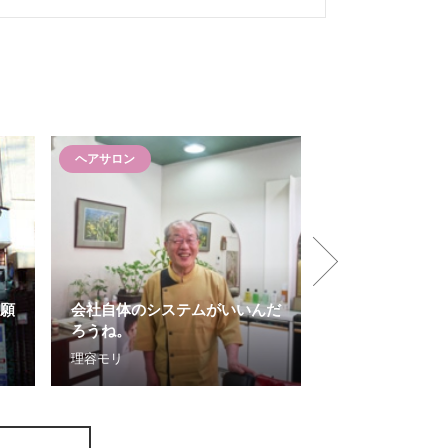
ヘアサロン
ヘアサロン
知識が豊富で提
願
会社自体のシステムがいいんだ
多角的にアドバ
ろうね。
て納得できまし
理容モリ
CUT HOUSE カ