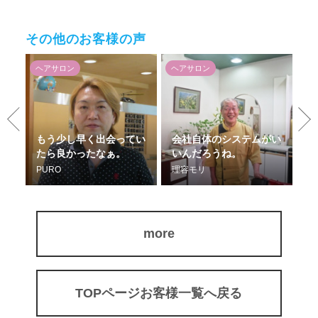
その他のお客様の声
ヘアサロン
ヘアサロン
ヘ
エ
もう少し早く出会ってい
会社自体のシステムがい
ん
たら良かったなぁ。
いんだろうね。
っ
PURO
理容モリ
カ
more
TOPページお客様一覧へ戻る