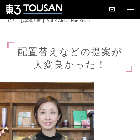
TOP
お客様の声
ARLS Atelier Hair Salon
配
置
替
え
な
ど
の
提
案
が
大
変
良
か
っ
た
！