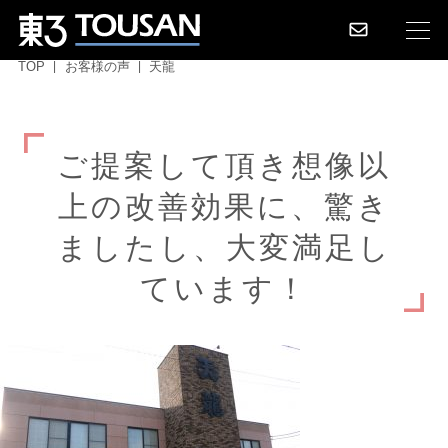
TOP
お客様の声
天龍
ご
提
案
し
て
頂
き
想
像
以
上
の
改
善
効
果
に
、
驚
き
ま
し
た
し
、
大
変
満
足
し
て
い
ま
す
！