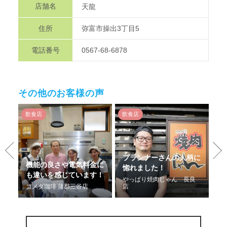
店舗名
天龍
住所
弥富市操出3丁目5
電話番号
0567-68-6878
その他のお客様の声
飲食店
飲食店
飲
射
プランナーさんの人柄に
ト
機能の良さや電気料金に
見
惚れました！
も違いを感じています！
ら
やっぱり焼肉じゃん 長良
店
コメダ珈琲 蒲郡三谷店
店
手