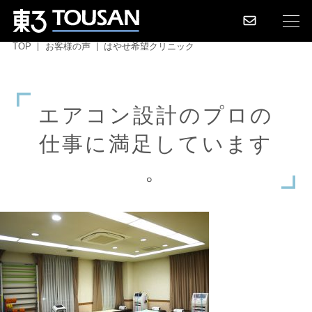
TOP
お客様の声
はやせ希望クリニック
エ
ア
コ
ン
設
計
の
プ
ロ
の
仕
事
に
満
足
し
て
い
ま
す
。