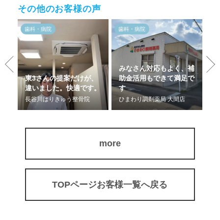
その他のお客様の声
歯科・病院
歯科・病院
歯
みなさん対応もよく、補
東3さんの提案だけが、
助金活用もできて満足で
設
違いました。快適です。
す
た
長谷川はりきゅう整骨院
ひまわり調剤薬局 大間店
神
more
TOPページお客様一覧へ戻る