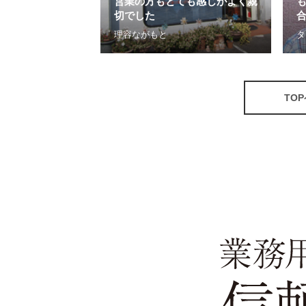
当にいい買いもの
営業の方もとても感じがよく親
も
切でした
d
理容ながもと
タ
TO