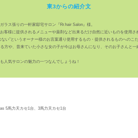
東3からの紹介文
張りの一軒家邸宅サロン『Rr.hair Salon』様。
お客様に提供されるメニューや薬剤など出来るだけ自然に近いものを使用さ
はない”というオーナー様のお言葉通り使用するもの・提供されるものへのこ
いる方や、昔来ていた小さな女の子が今はお母さんになり、そのお子さんと一
も人気サロンの魅力の一つなんでしょうね！
eas 5馬力天カセ1台、3馬力天カセ1台