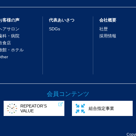
お客様の声
代表あいさつ
会社概要
ヘアサロン
SDGs
社歴
歯科・病院
採用情報
飲食店
旅館・ホテル
other
会員コンテンツ
REPEATOR’S
組合指定事業
VALUE
Copyr