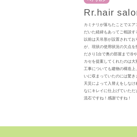
ヘアサロン
Rr.hair sal
カミナリが落ちたことでエア
だいた経緯もあってご相談す
以前は天吊形が設置されてお
が、現状の使用状況の欠点を
ださり1台で奥の部屋まで冷
カセを提案してくれたのは大
工事についても建物の構造上
いに収まっていたのには驚き
天災によって入替えをしなけ
なにキレイに仕上げていただ
流石ですね！感謝ですね！