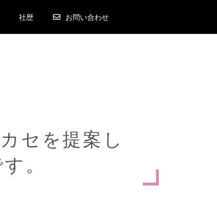
社歴
お問い合わせ
天
カ
セ
を
提
案
し
で
す
。