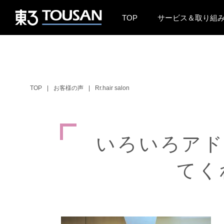
TOP
サービス＆取り組
TOP
お客様の声
Rr.hair salon
い
ろ
い
ろ
ア
て
く