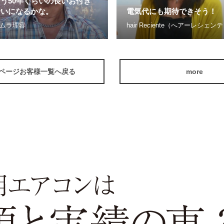
う50年ぐらいの長いお付き
合いになるかな。
電気代にも期待できそう！
ムラ理容
hair Reciente（へアーレシェンテ
Pページお客様一覧へ戻る
more