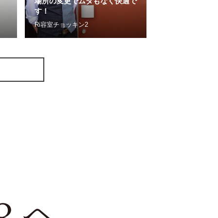
場所の変更でムダもなく快適で
の言葉を造るも
す！
た。
Ri容室チョッキン2
Hair＆Heart NA