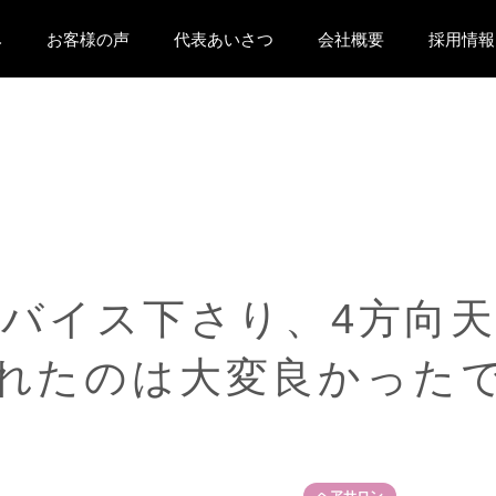
み
お客様の声
代表あいさつ
会社概要
採用情報
ド
バ
イ
ス
下
さ
り
、
4
方
向
れ
た
の
は
大
変
良
か
っ
た