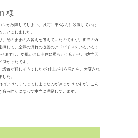
on
コンが故障してしまい、以前に東3さんに設置していた
ることにしました。
り、そのままの入替えを考えていたのですが、担当の方
指摘して、空気の流れの改善のアドバイスをいろいろく
やせますし、冷風がお店全体に柔らかく広がり、4方向天
変良かったです。
、設置が難しそうでしたが,仕上がりを見たら、大変きれ
ました。
ればいけなくなってしまったのがきっかけですが、こん
き音も静かになって本当に満足しています。