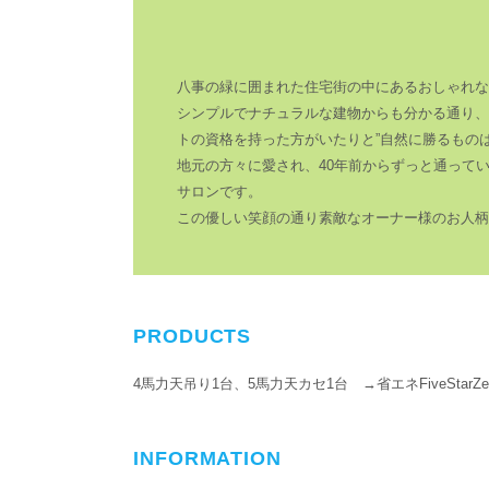
八事の緑に囲まれた住宅街の中にあるおしゃれなガラス
シンプルでナチュラルな建物からも分かる通り、
トの資格を持った方がいたりと”自然に勝るもの
地元の方々に愛され、40年前からずっと通って
サロンです。
この優しい笑顔の通り素敵なオーナー様のお人柄
PRODUCTS
4馬力天吊り1台、5馬力天カセ1台 →省エネFiveStarZ
INFORMATION