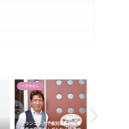
ヘアサロン
ヘアサロン
プランニングで個別運転や設置
日々の積み重ね