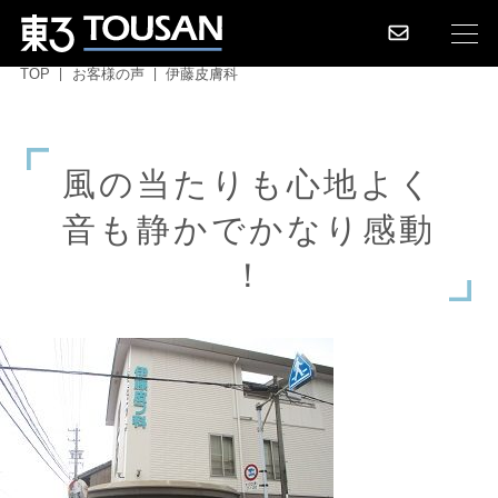
TOP
お客様の声
伊藤皮膚科
風
の
当
た
り
も
心
地
よ
く
音
も
静
か
で
か
な
り
感
動
！