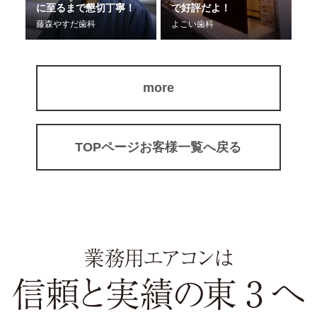
に至るまで懇切丁寧！
で好評だよ！
く
ク
藤森やすだ歯科
よこい歯科
こ
more
TOPページお客様一覧へ戻る