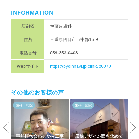
INFORMATION
店舗名
伊藤皮膚科
住所
三重県四日市市中部16-9
電話番号
059-353-0408
Webサイト
https://byoinnavi.jp/clinic/86970
その他のお客様の声
歯科・病院
歯科・病院
歯
い
事前打ち合わせから工事
店舗デザイン面も含めて
迅