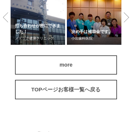
打ち合わせが密にできま
す
した！
決め手は補助金です。
提
メドック健康クリニック
小出歯科医院
の
more
TOPページお客様一覧へ戻る