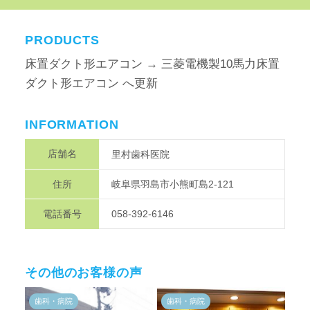
PRODUCTS
床置ダクト形エアコン → 三菱電機製10馬力床置
ダクト形エアコン へ更新
INFORMATION
店舗名
里村歯科医院
住所
岐阜県羽島市小熊町島2-121
電話番号
058-392-6146
その他のお客様の声
歯科・病院
歯科・病院
歯