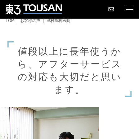
TOP
お客様の声
里村歯科医院
値
段
以
上
に
長
年
使
う
か
ら
、
ア
フ
タ
ー
サ
ー
ビ
ス
の
対
応
も
大
切
だ
と
思
い
ま
す
。